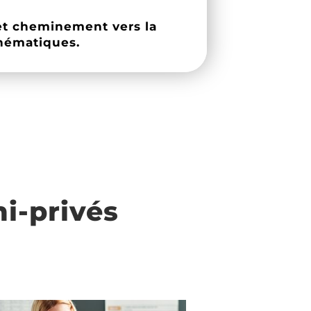
 et cheminement vers la
hématiques.
i-privés