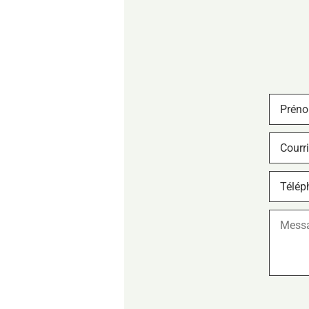
Prénom
*
Courriel
*
Télépho
*
Messag
CAPTC