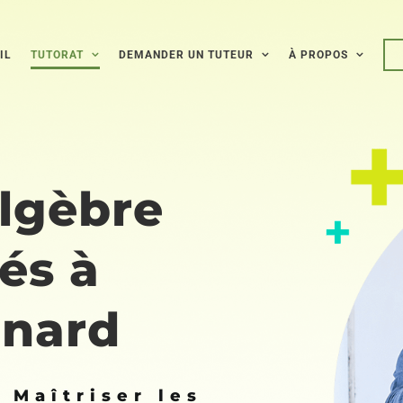
IL
TUTORAT
DEMANDER UN TUTEUR
À PROPOS
algèbre
és à
onard
 Maîtriser les