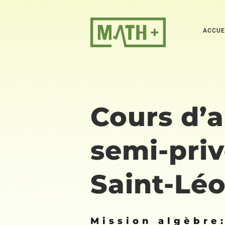
Passer
au
contenu
ACCUE
Cours d’
semi-priv
Saint-Lé
Mission algèbre: